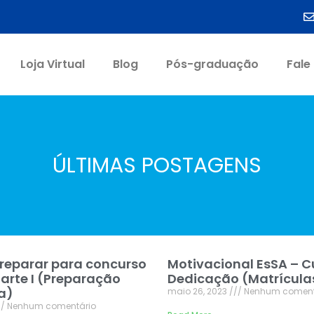
Loja Virtual
Blog
Pós-graduação
Fale
ÚLTIMAS POSTAGENS
reparar para concurso
Motivacional EsSA – C
Parte I (Preparação
Dedicação (Matrícula
a)
maio 26, 2023
Nenhum coment
Nenhum comentário