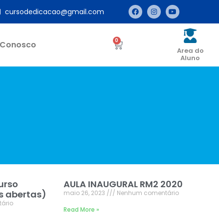
cursodedicacao@gmail.com
0
 Conosco
Area do
Aluno
urso
AULA INAUGURAL RM2 2020
s abertas)
maio 26, 2023
Nenhum comentário
ário
Read More »