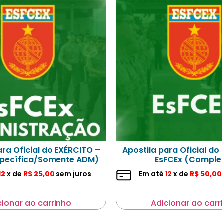
ara Oficial do EXÉRCITO –
Apostila para Oficial do
specífica/Somente ADM)
EsFCEx (Comple
12
x de
R$
25,00
sem juros
Em até
12
x de
R$
50,00
cionar ao carrinho
Adicionar ao carr