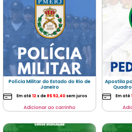
Polícia Militar do Estado do Rio de
Apostila p
Janeiro
Quadro
Em até
12
x de
R$
52,40
sem juros
Em até
Adicionar ao carrinho
Adi