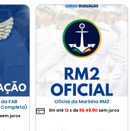
l da FAB
Oficial da Marinha RM2
(Completa)
Em até
12
x de
R$
49,90
sem juros
sem juros