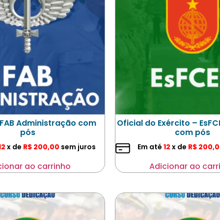
a FAB Administração com
Oficial do Exército – EsF
pós
com pós
12
x de
R$
200,00
sem juros
Em até
12
x de
R$
200,0
cionar ao carrinho
Adicionar ao carr