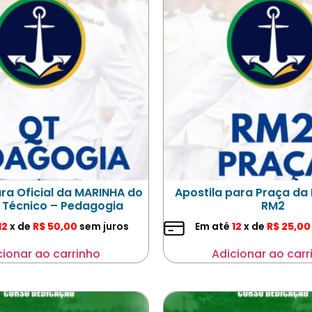
ara Oficial da MARINHA do
Apostila para Praça da
 Técnico – Pedagogia
RM2
12
x de
R$
50,00
sem juros
Em até
12
x de
R$
25,00
cionar ao carrinho
Adicionar ao carr