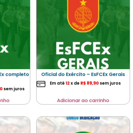
CEx completo
Oficial do Exército – EsFCEx Gerais
Em até
12
x de
R$
89,90
sem juros
0
sem juros
inho
Adicionar ao carrinho