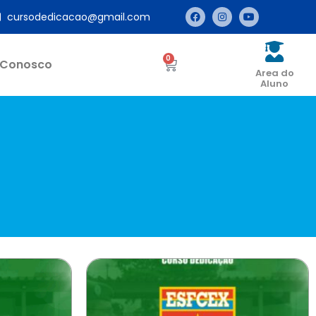
cursodedicacao@gmail.com
0
 Conosco
Area do
Aluno