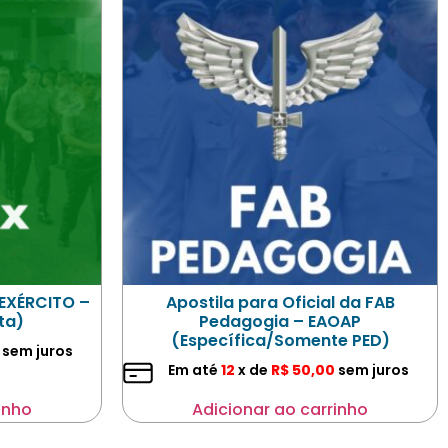
 EXÉRCITO –
Apostila para Oficial da FAB
ta)
Pedagogia – EAOAP
(Específica/Somente PED)
sem juros
Em até
12
x de
R$
50,00
sem juros
inho
Adicionar ao carrinho