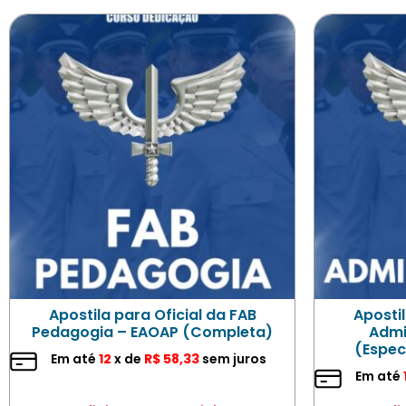
Apostila para Oficial da FAB
Apostil
Pedagogia – EAOAP (Completa)
Admi
(Espec
Em até
12
x de
R$
58,33
sem juros
Em até