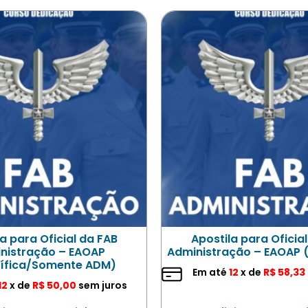
a para Oficial da FAB
Apostila para Oficia
nistração – EAOAP
Administração – EAOAP 
ífica/Somente ADM)
Em até
12
x de
R$
58,33
12
x de
R$
50,00
sem juros