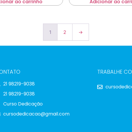
cionar ao carrinho
Adicionar ao carr
1
2
→
ONTATO
TRABALHE C
21 98219-9038
cursodedi
21 98219-9038
Curso Dedicação
cursodedicacao@gmail.com