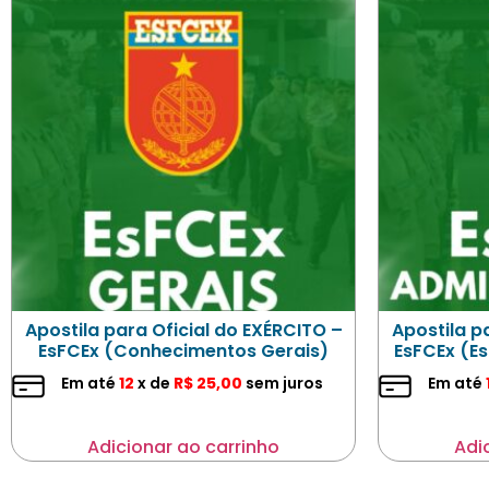
Apostila para Oficial do EXÉRCITO –
Apostila p
EsFCEx (Conhecimentos Gerais)
EsFCEx (E
Em até
12
x de
R$
25,00
sem juros
Em até
Adicionar ao carrinho
Adi