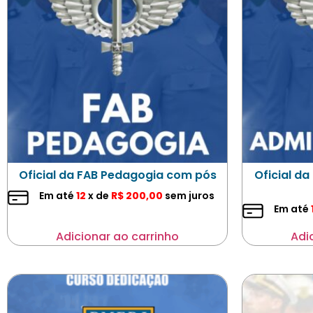
Oficial da FAB Pedagogia com pós
Oficial d
Em até
12
x de
R$
200,00
sem juros
Em até
Adicionar ao carrinho
Adi