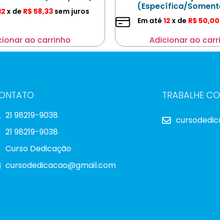
(Específica/Somen
12
x de
R$
58,33
sem juros
Em até
12
x de
R$
50,00
cionar ao carrinho
Adicionar ao carr
ONTATO
TRABALHE C
21 98219-9038
cursodedi
21 98219-9038
Curso Dedicação
cursodedicacao@gmail.com