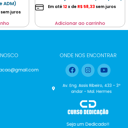
te ADM)
Em até
12
x de
R$
58,33
sem juros
sem juros
inho
Adicionar ao carrinho
ONOSCO
ONDE NOS ENCONTRAR
cacao@gmail.com
Av. Eng. Assis Ribeiro, 433 - 3º
andar - Mal. Hermes
Seja um Dedicado!!