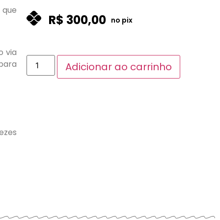
 que
R$
300,00
no pix
o via
para
Adicionar ao carrinho
vezes