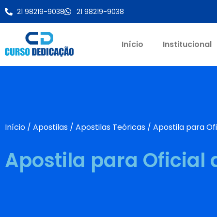
21 98219-9038
21 98219-9038
Início
Institucional
Início
/
Apostilas
/
Apostilas Teóricas
/ Apostila para Of
Apostila para Oficia