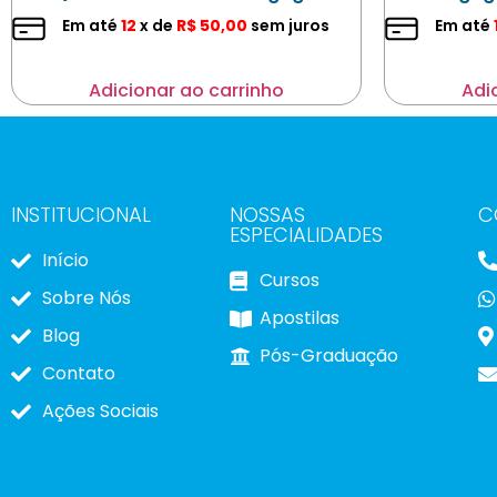
Em até
12
x de
R$
50,00
sem juros
Em até
Adicionar ao carrinho
Adi
INSTITUCIONAL
NOSSAS
C
ESPECIALIDADES
Início
Cursos
Sobre Nós
Apostilas
Blog
Pós-Graduação
Contato
Ações Sociais