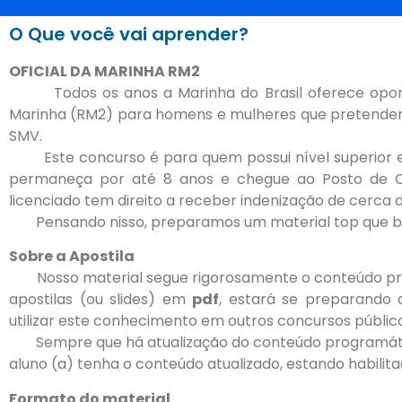
O Que você vai aprender?
OFICIAL DA MARINHA RM2
Todos os anos a Marinha do Brasil oferece opo
Marinha (RM2) para homens e mulheres que pretendem i
SMV.
Este concurso é para quem possui nível superior e
permaneça por até 8 anos e chegue ao Posto de Cap
licenciado tem direito a receber indenização de cerca d
Pensando nisso, preparamos um material top que ba
Sobre a Apostila
Nosso material segue rigorosamente o conteúdo prog
apostilas (ou slides) em
pdf
, estará se preparando
utilizar este conhecimento em outros concursos público
Sempre que há atualização do conteúdo programáti
aluno (a) tenha o conteúdo atualizado, estando habilit
Formato do material