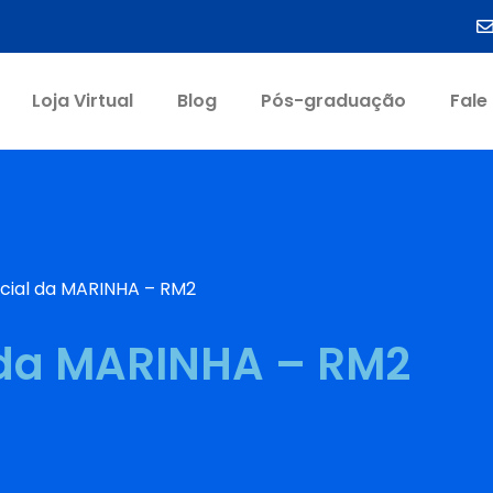
Loja Virtual
Blog
Pós-graduação
Fale
icial da MARINHA – RM2
l da MARINHA – RM2