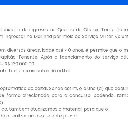
rtunidade de ingresso no Quadro de Oficiais Temporári
ngressar na Marinha por meio do Serviço Militar Volun
m diversas áreas, idade até 40 anos, e permite que o mi
itão-Tenente. Após o licenciamento do serviço ativ
e R$ 130.000,00.
te todos os assuntos do edital.
ramático do edital. Sendo assim, o aluno (a) que adquir
 de forma direcionada para o concurso, podendo, tam
s.
co, também atualizamos o material, para que o
ado a realizar uma excelente prova.