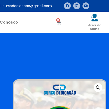
cursodedicacao@gmail.com
0
 Conosco
Area do
Aluno