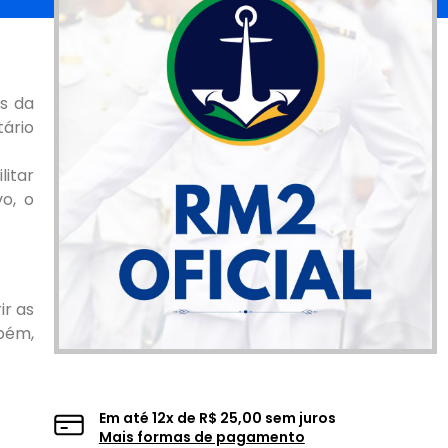
os da
tário
litar
o, o
ir as
bém,
Em até
12
x de
R$
25,00
sem juros
Mais formas de pagamento