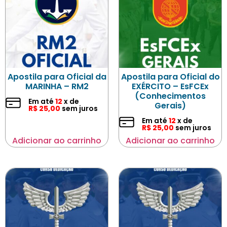
Apostila para Oficial da
Apostila para Oficial do
MARINHA – RM2
EXÉRCITO – EsFCEx
(Conhecimentos
Em até
12
x de
Gerais)
R$
25,00
sem juros
Em até
12
x de
R$
25,00
sem juros
Adicionar ao carrinho
Adicionar ao carrinho