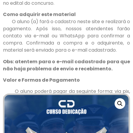
no edital do concurso.
Como adquirir este material
O aluno (a) fará o cadastro neste site e realizará o
pagamento. Após isso, nossos atendentes farão
contato via e-mail ou WhatsApp para confirmar a
compra. Confirmada a compra e o adquirente, o
material será enviado para o e-mail cadastrado.
Obs: atentem para o e-mail cadastrado para que
não haja problema de envio e recebimento.
Valor e Formas de Pagamento
O aluno poderá pagar da seguinte forma: via pix,
boleto ou cartão de crédito (podendo parcelar em
até 12 vezes no cartão de crédito).
–
Administração + Português + Redação:
R$
700,00