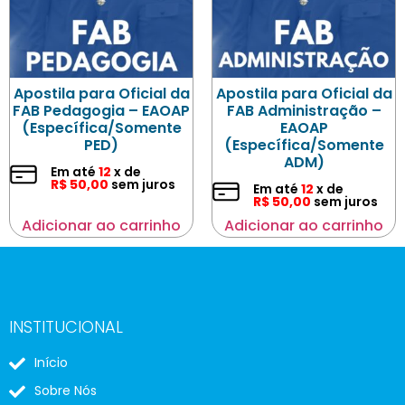
Apostila para Oficial da
Apostila para Oficial da
FAB Pedagogia – EAOAP
FAB Administração –
(Específica/Somente
EAOAP
PED)
(Específica/Somente
ADM)
Em até
12
x de
R$
50,00
sem juros
Em até
12
x de
R$
50,00
sem juros
Adicionar ao carrinho
Adicionar ao carrinho
INSTITUCIONAL
Início
Sobre Nós