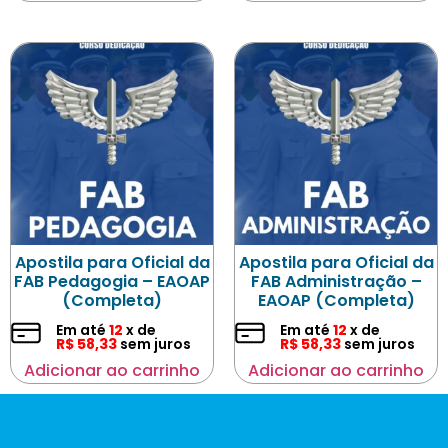
Apostila para Oficial da
Apostila para Oficial da
FAB Pedagogia – EAOAP
FAB Administração –
(Completa)
EAOAP (Completa)
Em até
12
x de
Em até
12
x de
R$
58,33
sem juros
R$
58,33
sem juros
Adicionar ao carrinho
Adicionar ao carrinho