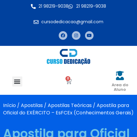
21 98219-9038
21 98219-9038
cursodedicacao@gmail.com
0
Pós-graduação
Fale Conosco
Area do
Aluno
Início
/
Apostilas
/
Apostilas Teóricas
/ Apostila para
Oficial do EXÉRCITO – EsFCEx (Conhecimentos Gerais)
Apostila para Oficial