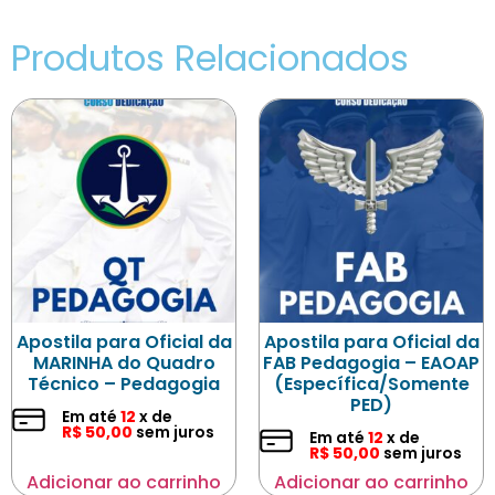
Produtos Relacionados
Apostila para Oficial da
Apostila para Oficial da
MARINHA do Quadro
FAB Pedagogia – EAOAP
Técnico – Pedagogia
(Específica/Somente
PED)
Em até
12
x de
R$
50,00
sem juros
Em até
12
x de
R$
50,00
sem juros
Adicionar ao carrinho
Adicionar ao carrinho